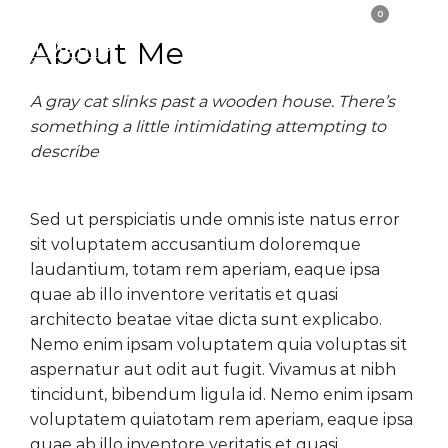
0
About Me
A gray cat slinks past a wooden house. There’s
something a little intimidating attempting to
describe
Sed ut perspiciatis unde omnis iste natus error
sit voluptatem accusantium doloremque
laudantium, totam rem aperiam, eaque ipsa
quae ab illo inventore veritatis et quasi
architecto beatae vitae dicta sunt explicabo.
Nemo enim ipsam voluptatem quia voluptas sit
aspernatur aut odit aut fugit. Vivamus at nibh
tincidunt, bibendum ligula id. Nemo enim ipsam
voluptatem quiatotam rem aperiam, eaque ipsa
quae ab illo inventore veritatis et quasi